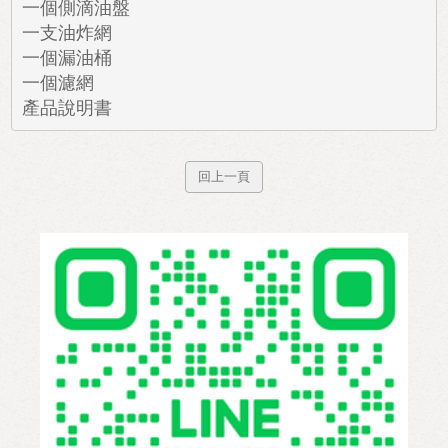
一個側滴油盤

一支油炸網

一個漏油桶

一個濾網

產品說明書
回上一頁