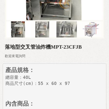
Next
熱水機
製冰機
電力式廚房設備
行動餐車設計
落地型交叉管油炸機MPT-23CFJB
歡迎來電詢問
產品規格：
總容量：40L

商品尺寸(cm)：55 x 60 x 97
內含商品：