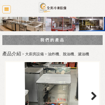
我們的產品
商業廚房規劃
產品介紹
> 大廚房設備 > 油炸機、脫油機、濾油機
冷凍冷藏冰箱系列
大廚房設備
食品機械
白鐵水槽/工作台/桌子